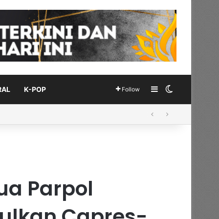
Sidebar
Switch skin
RAL
K-POP
Follow
ua Parpol
sulkan Capres-