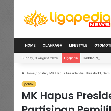
HOME
OLAHRAGA
LIFESTYLE
OTOMOTI
Sunday, 9 August 2026
Ligapedia
Haddan raih perak 
Home
/
politik
/
MK Hapus Presidential Threshold, Sem
politik
MK Hapus Preside
Partisipan Pemi