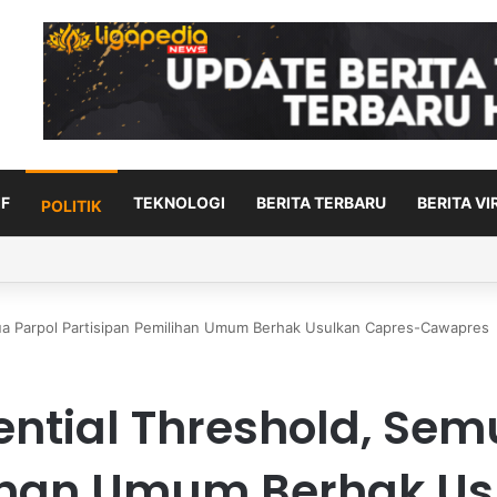
F
TEKNOLOGI
BERITA TERBARU
BERITA VI
POLITIK
disiplin speed pada kompetisi remaja di Italia
ua Parpol Partisipan Pemilihan Umum Berhak Usulkan Capres-Cawapres
ntial Threshold, Sem
lihan Umum Berhak U