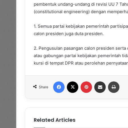
pembentuk undang-undang di revisi UU 7 Tahu
(constitutional engineering) dengan memperhat
1. Semua partai kebijakan pemerintah partis
calon presiden juga duta presiden.
2. Pengusulan pasangan calon presiden serta 
atau gabungan partai kebijakan pemerintah ti
kursi di tempat DPR atau perolehan pernyataan
Facebook
X
Pinterest
Share via Email
Print
Share
Related Articles