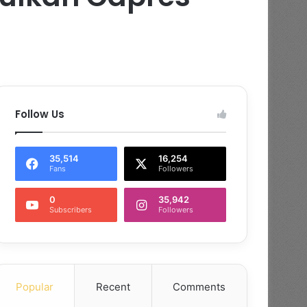
Follow Us
35,514
16,254
Fans
Followers
0
35,942
Subscribers
Followers
Popular
Recent
Comments