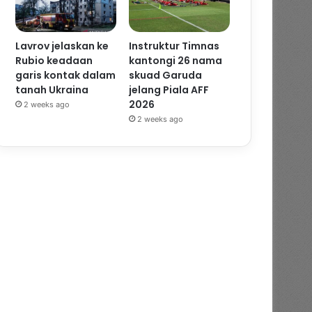
Lavrov jelaskan ke
Instruktur Timnas
Rubio keadaan
kantongi 26 nama
garis kontak dalam
skuad Garuda
tanah Ukraina
jelang Piala AFF
2026
2 weeks ago
2 weeks ago