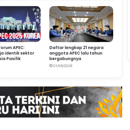
forum APEC:
Daftar lengkap 21 negara
a identik sektor
anggota APEC lalu tahun
ia Pasifik
bergabungnya
01/06/2026