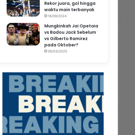
Rekor juara, gol hingga
waktu main terbanyak
16/09/2024
Mungkinkah Jai Opetaia
vs Badou Jack Sebelum
vs Gilberto Ramirez
pada Oktober?
06/03/2025