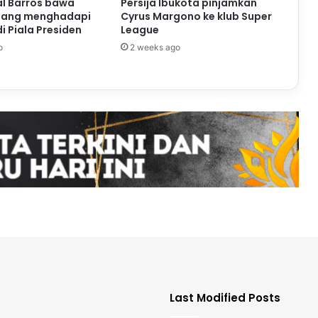
al Barros bawa
Persija Ibukota pinjamkan
nang menghadapi
Cyrus Margono ke klub Super
i Piala Presiden
League
o
2 weeks ago
Last Modified Posts