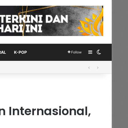
Sidebar
Switch skin
RAL
K-POP
Follow
 Internasional,