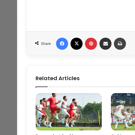
Facebook
X
Pinterest
Share via Email
Print
Share
Related Articles