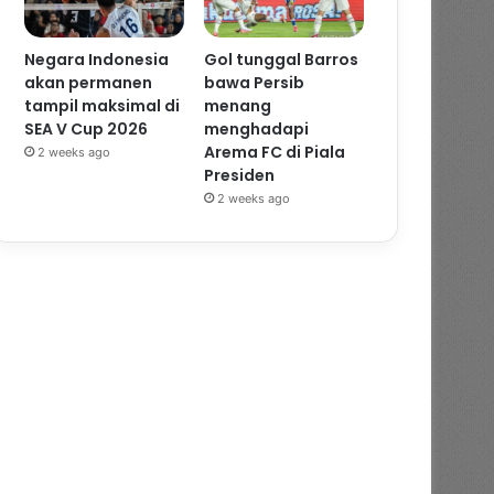
Negara Indonesia
Gol tunggal Barros
akan permanen
bawa Persib
tampil maksimal di
menang
SEA V Cup 2026
menghadapi
Arema FC di Piala
2 weeks ago
Presiden
2 weeks ago