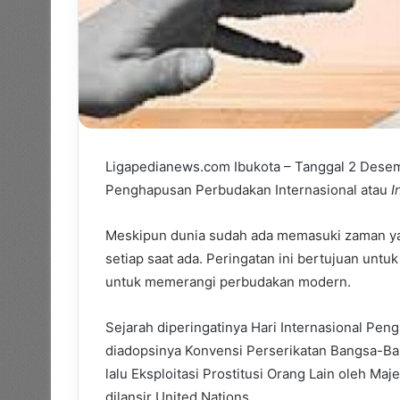
Ligapedianews.com Ibukota – Tanggal 2 Desemb
Penghapusan Perbudakan Internasional atau
I
Meskipun dunia sudah ada memasuki zaman y
setiap saat ada. Peringatan ini bertujuan untu
untuk memerangi perbudakan modern.
Sejarah diperingatinya Hari Internasional Pe
diadopsinya Konvensi Perserikatan Bangsa-B
lalu Eksploitasi Prostitusi Orang Lain oleh Ma
dilansir United Nations.