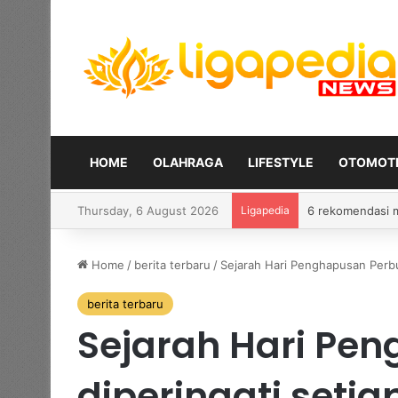
HOME
OLAHRAGA
LIFESTYLE
OTOMOTI
Thursday, 6 August 2026
Ligapedia
Bolehkah member
Home
/
berita terbaru
/
Sejarah Hari Penghapusan Perbu
berita terbaru
Sejarah Hari Pen
diperingati seti