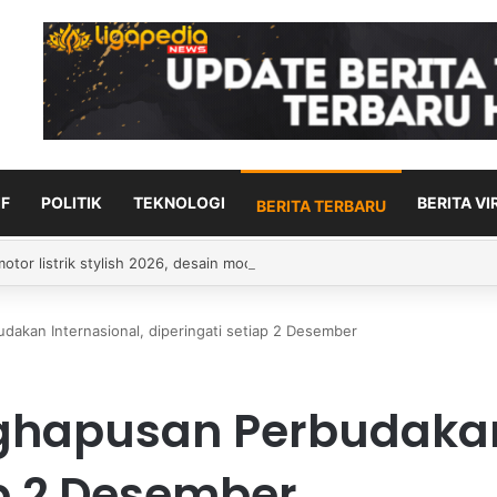
F
POLITIK
TEKNOLOGI
BERITA VI
BERITA TERBARU
ikan zakat untuk pendatang tua? Ini adalah hukum serta penjelasan
dakan Internasional, diperingati setiap 2 Desember
ghapusan Perbudakan
ap 2 Desember