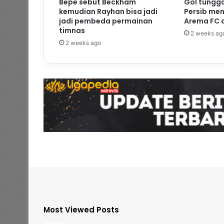
Bepe sebut Beckham
Gol tungg
kemudian Rayhan bisa jadi
Persib me
jadi pembeda permainan
Arema FC d
timnas
2 weeks ag
2 weeks ago
Most Viewed Posts