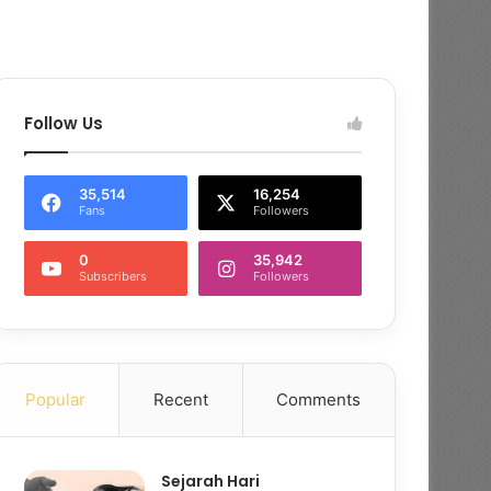
Follow Us
35,514
16,254
Fans
Followers
0
35,942
Subscribers
Followers
Popular
Recent
Comments
Sejarah Hari