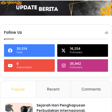
Follow Us
35,514
16,254
Fans
Followers
0
35,942
Subscribers
Followers
Popular
Recent
Comments
Sejarah Hari Penghapusan
Perbudakan Internasional,