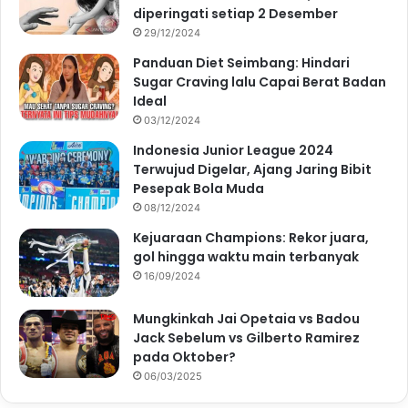
diperingati setiap 2 Desember
29/12/2024
Panduan Diet Seimbang: Hindari
Sugar Craving lalu Capai Berat Badan
Ideal
03/12/2024
Indonesia Junior League 2024
Terwujud Digelar, Ajang Jaring Bibit
Pesepak Bola Muda
08/12/2024
Kejuaraan Champions: Rekor juara,
gol hingga waktu main terbanyak
16/09/2024
Mungkinkah Jai Opetaia vs Badou
Jack Sebelum vs Gilberto Ramirez
pada Oktober?
06/03/2025