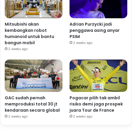
Mitsubishi akan
Adrian Purzycki jadi
kembangkan robot
penggawa asing anyar
humanoid untuk bantu
PSIM
bangun mobil
2 weeks ago
2 weeks ago
GAC sudah pernah
Pogacar pilih tak ambil
memproduksi total 30 jt
risiko demi jaga prospek
kendaraan secara global
juara Tour de France
2 weeks ago
2 weeks ago