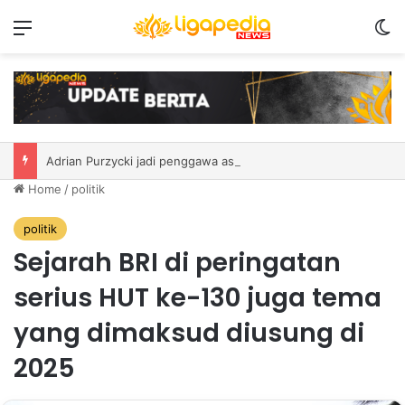
Menu
S
GAC sudah pernah memproduksi total 30 jt kendaraan secara global
Home
/
politik
politik
Sejarah BRI di peringatan
serius HUT ke-130 juga tema
yang dimaksud diusung di
2025