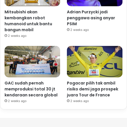
Mitsubishi akan
Adrian Purzycki jadi
kembangkan robot
penggawa asing anyar
humanoid untuk bantu
PSIM
bangun mobil
2 weeks ago
2 weeks ago
GAC sudah pernah
Pogacar pilih tak ambil
memproduksi total 30 jt
risiko demi jaga prospek
kendaraan secara global
juara Tour de France
2 weeks ago
2 weeks ago