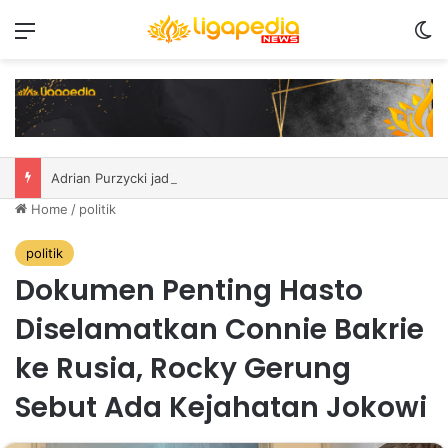
Menu
S
Adrian Purzycki jadi penggawa asing anyar PSIM
Home
/
politik
politik
Dokumen Penting Hasto
Diselamatkan Connie Bakrie
ke Rusia, Rocky Gerung
Sebut Ada Kejahatan Jokowi