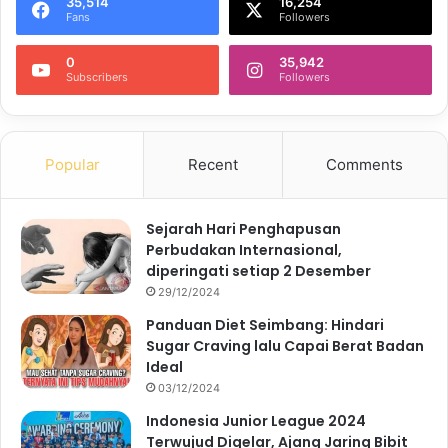
35,514
16,254
Fans
Followers
0
35,942
Subscribers
Followers
Popular
Recent
Comments
Sejarah Hari Penghapusan
Perbudakan Internasional,
diperingati setiap 2 Desember
29/12/2024
Panduan Diet Seimbang: Hindari
Sugar Craving lalu Capai Berat Badan
Ideal
03/12/2024
Indonesia Junior League 2024
Terwujud Digelar, Ajang Jaring Bibit