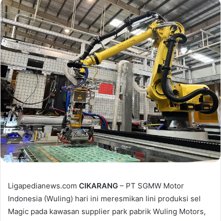
Ligapedianews.com
CIKARANG
– PT SGMW Motor
Indonesia (Wuling) hari ini meresmikan lini produksi sel
Magic pada kawasan supplier park pabrik Wuling Motors,