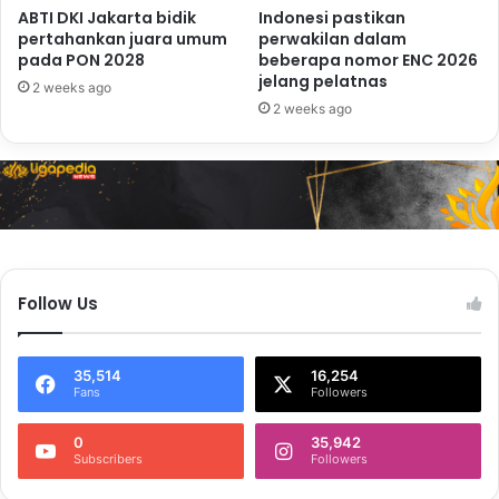
ABTI DKI Jakarta bidik
Indonesi pastikan
pertahankan juara umum
perwakilan dalam
pada PON 2028
beberapa nomor ENC 2026
jelang pelatnas
2 weeks ago
2 weeks ago
Follow Us
35,514
16,254
Fans
Followers
0
35,942
Subscribers
Followers