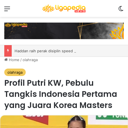
Menu
S
Haddan raih perak disiplin speed pada kompetisi remaja di Italia
Home
/
olahraga
olahraga
Profil Putri KW, Pebulu
Tangkis Indonesia Pertama
yang Juara Korea Masters