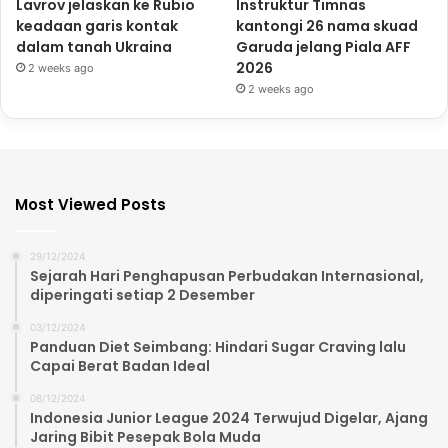
Lavrov jelaskan ke Rubio
Instruktur Timnas
keadaan garis kontak
kantongi 26 nama skuad
dalam tanah Ukraina
Garuda jelang Piala AFF
2026
2 weeks ago
2 weeks ago
Most Viewed Posts
29/12/2024
Sejarah Hari Penghapusan Perbudakan Internasional,
diperingati setiap 2 Desember
03/12/2024
Panduan Diet Seimbang: Hindari Sugar Craving lalu
Capai Berat Badan Ideal
08/12/2024
Indonesia Junior League 2024 Terwujud Digelar, Ajang
Jaring Bibit Pesepak Bola Muda