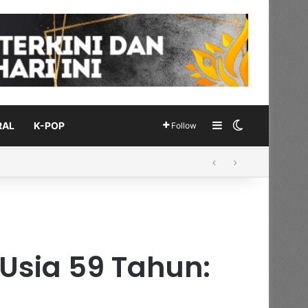
Sidebar
Switch skin
RAL
K-POP
Follow
Usia 59 Tahun: