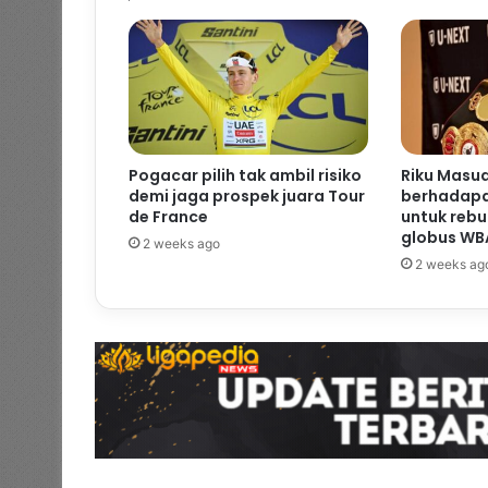
Pogacar pilih tak ambil risiko
Riku Masu
demi jaga prospek juara Tour
berhadapa
de France
untuk rebu
globus WB
2 weeks ago
2 weeks ag