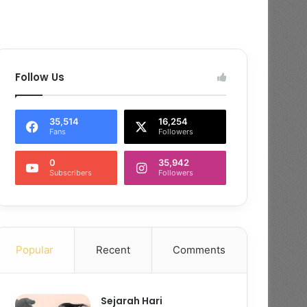
Follow Us
35,514
16,254
Fans
Followers
0
35,942
Subscribers
Followers
Popular
Recent
Comments
Sejarah Hari