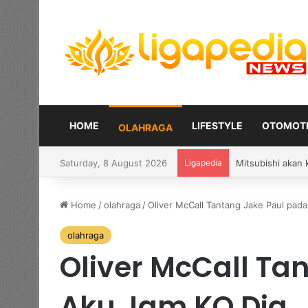
HOME
LIFESTYLE
OTOMOTI
OLAHRAGA
Saturday, 8 August 2026
Ligapedia
Adrian Purzycki 
Home
/
olahraga
/
Oliver McCall Tantang Jake Paul pad
olahraga
Oliver McCall Ta
Aku Jam KO Dia