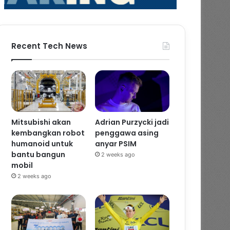
Recent Tech News
Mitsubishi akan
Adrian Purzycki jadi
kembangkan robot
penggawa asing
humanoid untuk
anyar PSIM
bantu bangun
2 weeks ago
mobil
2 weeks ago