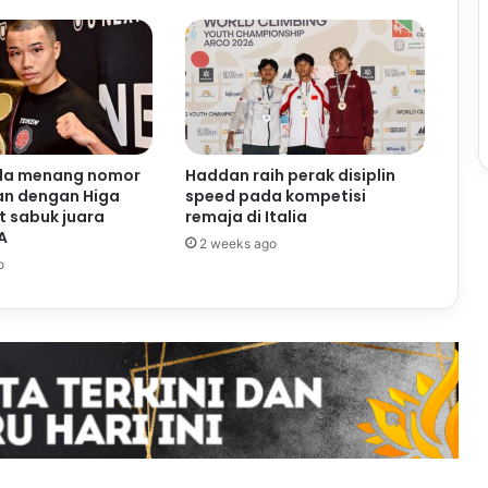
da menang nomor
Haddan raih perak disiplin
n dengan Higa
speed pada kompetisi
t sabuk juara
remaja di Italia
A
2 weeks ago
o