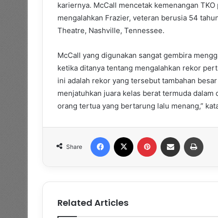
kariernya. McCall mencetak kemenangan TKO
mengalahkan Frazier, veteran berusia 54 tahu
Theatre, Nashville, Tennessee.
McCall yang digunakan sangat gembira meng
ketika ditanya tentang mengalahkan rekor per
ini adalah rekor yang tersebut tambahan besa
menjatuhkan juara kelas berat termuda dalam d
orang tertua yang bertarung lalu menang,” kat
Facebook
X
Pinterest
Share via Email
Print
Share
Related Articles