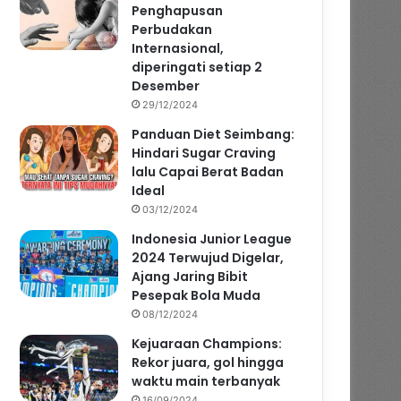
Penghapusan
Perbudakan
Internasional,
diperingati setiap 2
Desember
29/12/2024
Panduan Diet Seimbang:
Hindari Sugar Craving
lalu Capai Berat Badan
Ideal
03/12/2024
Indonesia Junior League
2024 Terwujud Digelar,
Ajang Jaring Bibit
Pesepak Bola Muda
08/12/2024
Kejuaraan Champions:
Rekor juara, gol hingga
waktu main terbanyak
16/09/2024