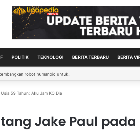
F
POLITIK
TEKNOLOGI
BERITA TERBARU
BERITA VI
jadi penggawa asing anyar PSIM
a Usia 59 Tahun: Aku Jam KO Dia
ntang Jake Paul pada 