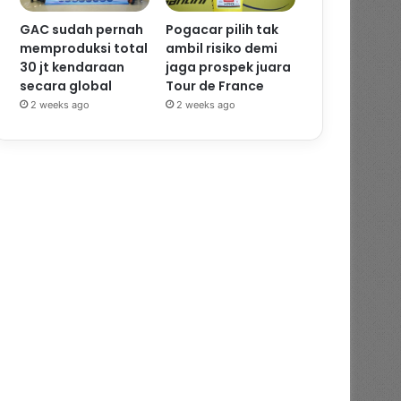
GAC sudah pernah
Pogacar pilih tak
memproduksi total
ambil risiko demi
30 jt kendaraan
jaga prospek juara
secara global
Tour de France
2 weeks ago
2 weeks ago