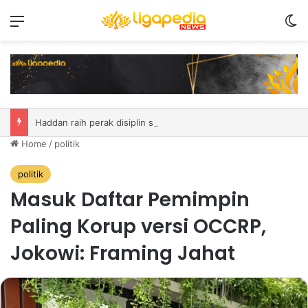
Menu
S
Haddan raih perak disiplin speed pada kompetisi remaja di Italia
Home
/
politik
politik
Masuk Daftar Pemimpin
Paling Korup versi OCCRP,
Jokowi: Framing Jahat