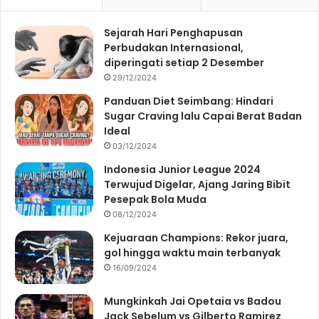
Sejarah Hari Penghapusan
Perbudakan Internasional,
diperingati setiap 2 Desember
29/12/2024
Panduan Diet Seimbang: Hindari
Sugar Craving lalu Capai Berat Badan
Ideal
03/12/2024
Indonesia Junior League 2024
Terwujud Digelar, Ajang Jaring Bibit
Pesepak Bola Muda
08/12/2024
Kejuaraan Champions: Rekor juara,
gol hingga waktu main terbanyak
16/09/2024
Mungkinkah Jai Opetaia vs Badou
Jack Sebelum vs Gilberto Ramirez