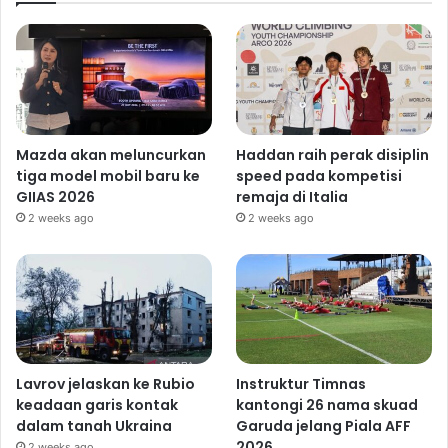
Mazda akan meluncurkan
Haddan raih perak disiplin
tiga model mobil baru ke
speed pada kompetisi
GIIAS 2026
remaja di Italia
2 weeks ago
2 weeks ago
Lavrov jelaskan ke Rubio
Instruktur Timnas
keadaan garis kontak
kantongi 26 nama skuad
dalam tanah Ukraina
Garuda jelang Piala AFF
2026
2 weeks ago