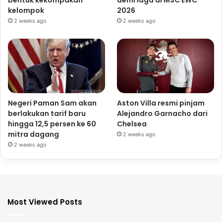
bentuk kekompakan
demi laga di MSC EWC
kelompok
2026
2 weeks ago
2 weeks ago
Negeri Paman Sam akan
Aston Villa resmi pinjam
berlakukan tarif baru
Alejandro Garnacho dari
hingga 12,5 persen ke 60
Chelsea
mitra dagang
2 weeks ago
2 weeks ago
Most Viewed Posts