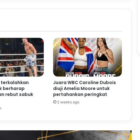
k terkalahkan
Juara WBC Caroline Dubois
k berharap
diuji Amelia Moore untuk
n rebut sabuk
pertahankan peringkat
2 weeks ago
o