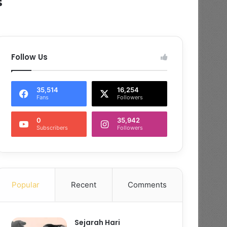
Follow Us
35,514
16,254
Fans
Followers
0
35,942
Subscribers
Followers
Popular
Recent
Comments
Sejarah Hari