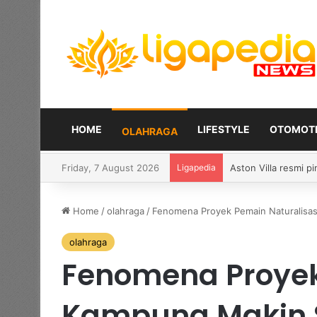
HOME
LIFESTYLE
OTOMOTI
OLAHRAGA
Friday, 7 August 2026
Ligapedia
Petinju tak terkal
Home
/
olahraga
/
Fenomena Proyek Pemain Naturalisas
olahraga
Fenomena Proyek 
Kampung Makin 