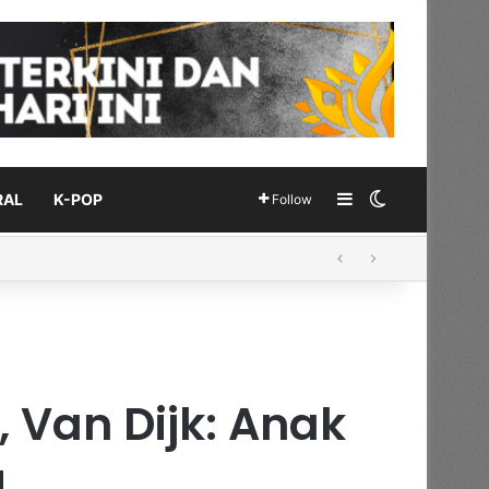
Sidebar
Switch skin
RAL
K-POP
Follow
 Van Dijk: Anak
!