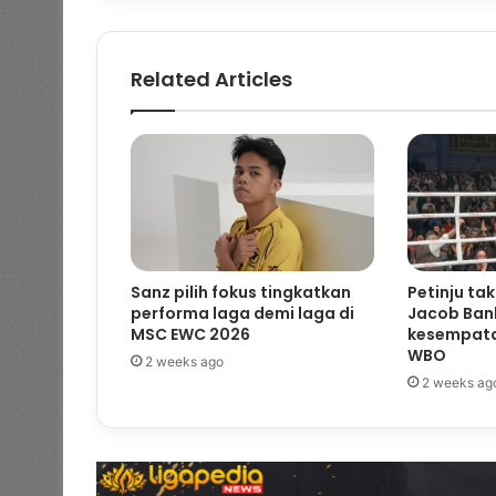
Related Articles
Sanz pilih fokus tingkatkan
Petinju ta
performa laga demi laga di
Jacob Ban
MSC EWC 2026
kesempata
WBO
2 weeks ago
2 weeks ag