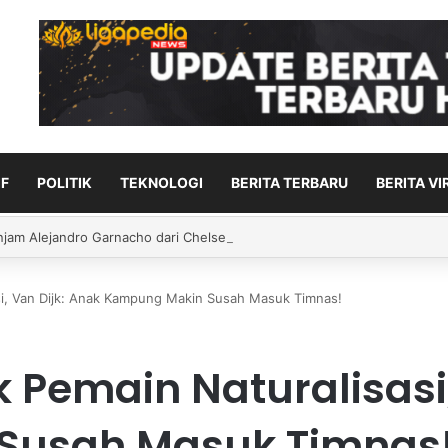
F
POLITIK
TEKNOLOGI
BERITA TERBARU
BERITA VI
ahkan Jacob Bank berharap kesempatan rebut sabuk WBO
i, Van Dijk: Anak Kampung Makin Susah Masuk Timnas!
Pemain Naturalisasi,
Susah Masuk Timnas