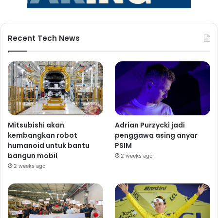
Recent Tech News
Mitsubishi akan
Adrian Purzycki jadi
kembangkan robot
penggawa asing anyar
humanoid untuk bantu
PSIM
bangun mobil
2 weeks ago
2 weeks ago