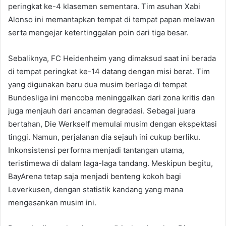
peringkat ke-4 klasemen sementara. Tim asuhan Xabi
Alonso ini memantapkan tempat di tempat papan melawan
serta mengejar ketertinggalan poin dari tiga besar.
Sebaliknya, FC Heidenheim yang dimaksud saat ini berada
di tempat peringkat ke-14 datang dengan misi berat. Tim
yang digunakan baru dua musim berlaga di tempat
Bundesliga ini mencoba meninggalkan dari zona kritis dan
juga menjauh dari ancaman degradasi. Sebagai juara
bertahan, Die Werkself memulai musim dengan ekspektasi
tinggi. Namun, perjalanan dia sejauh ini cukup berliku.
Inkonsistensi performa menjadi tantangan utama,
teristimewa di dalam laga-laga tandang. Meskipun begitu,
BayArena tetap saja menjadi benteng kokoh bagi
Leverkusen, dengan statistik kandang yang mana
mengesankan musim ini.