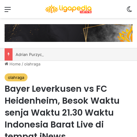
Menu
S
Adrian Purzycki jadi penggawa asing anyar PSIM
Home
/
olahraga
olahraga
Bayer Leverkusen vs FC
Heidenheim, Besok Waktu
senja Waktu 21.30 Waktu
Indonesia Barat Live di
tempat iNews