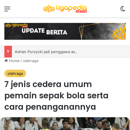
Menu
S
GAC sudah pernah memproduksi total 30 jt kendaraan secara global
Home
/
olahraga
olahraga
7 jenis cedera umum
pemain sepak bola serta
cara penanganannya