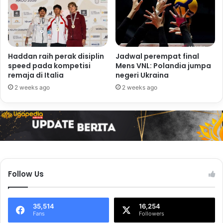
Haddan raih perak disiplin
Jadwal perempat final
speed pada kompetisi
Mens VNL: Polandia jumpa
remaja di Italia
negeri Ukraina
2 weeks ago
2 weeks ago
Follow Us
35,514
16,254
Fans
Followers