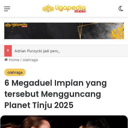
Menu
S
Adrian Purzycki jadi penggawa asing anyar PSIM
Home
/
olahraga
olahraga
6 Megaduel Impian yang
tersebut Mengguncang
Planet Tinju 2025