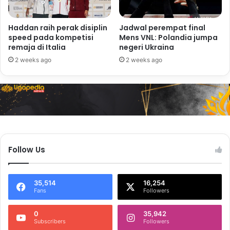
Haddan raih perak disiplin
Jadwal perempat final
speed pada kompetisi
Mens VNL: Polandia jumpa
remaja di Italia
negeri Ukraina
2 weeks ago
2 weeks ago
Follow Us
35,514
16,254
Fans
Followers
0
35,942
Subscribers
Followers