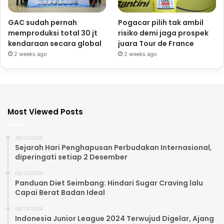
GAC sudah pernah
Pogacar pilih tak ambil
memproduksi total 30 jt
risiko demi jaga prospek
kendaraan secara global
juara Tour de France
2 weeks ago
2 weeks ago
Most Viewed Posts
29/12/2024
Sejarah Hari Penghapusan Perbudakan Internasional,
diperingati setiap 2 Desember
03/12/2024
Panduan Diet Seimbang: Hindari Sugar Craving lalu
Capai Berat Badan Ideal
08/12/2024
Indonesia Junior League 2024 Terwujud Digelar, Ajang