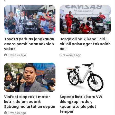
Toyota perluas jangkauan
Harga oli naik, kenali ciri-
acara pembinaan sekolah
ciri oli palsu agar tak salah
vokasi
beli
3 weeks ago
3 weeks ago
VinFast siap rakit motor
Sepeda listrik baru VW
listrik dalam pabrik
dilengkapi radar,
Subang mulai tahun depan
kacamata ala pilot
tempur
3 weeks ago