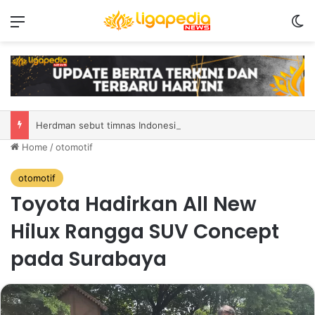
Menu
S
Herdman sebut timnas Indonesi mulai tunjukkan identitas taktik
Home
/
otomotif
otomotif
Toyota Hadirkan All New
Hilux Rangga SUV Concept
pada Surabaya