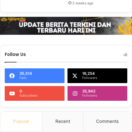
3 weeks ago
Follow Us
35,514
16,254
Fans
Followers
0
35,942
Subscribers
Followers
Popular
Recent
Comments