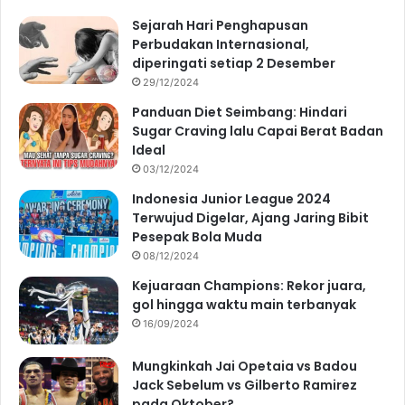
Sejarah Hari Penghapusan
Perbudakan Internasional,
diperingati setiap 2 Desember
29/12/2024
Panduan Diet Seimbang: Hindari
Sugar Craving lalu Capai Berat Badan
Ideal
03/12/2024
Indonesia Junior League 2024
Terwujud Digelar, Ajang Jaring Bibit
Pesepak Bola Muda
08/12/2024
Kejuaraan Champions: Rekor juara,
gol hingga waktu main terbanyak
16/09/2024
Mungkinkah Jai Opetaia vs Badou
Jack Sebelum vs Gilberto Ramirez
pada Oktober?