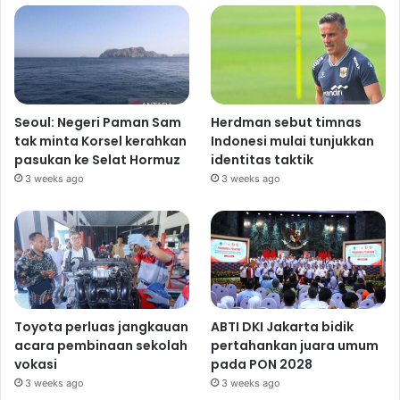
Seoul: Negeri Paman Sam
Herdman sebut timnas
tak minta Korsel kerahkan
Indonesi mulai tunjukkan
pasukan ke Selat Hormuz
identitas taktik
3 weeks ago
3 weeks ago
Toyota perluas jangkauan
ABTI DKI Jakarta bidik
acara pembinaan sekolah
pertahankan juara umum
vokasi
pada PON 2028
3 weeks ago
3 weeks ago