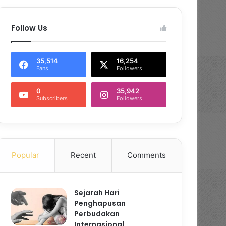
Follow Us
35,514
16,254
Fans
Followers
0
35,942
Subscribers
Followers
Popular
Recent
Comments
Sejarah Hari
Penghapusan
Perbudakan
Internasional,