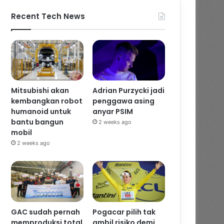
Recent Tech News
Mitsubishi akan
Adrian Purzycki jadi
kembangkan robot
penggawa asing
humanoid untuk
anyar PSIM
bantu bangun
2 weeks ago
mobil
2 weeks ago
GAC sudah pernah
Pogacar pilih tak
memproduksi total
ambil risiko demi