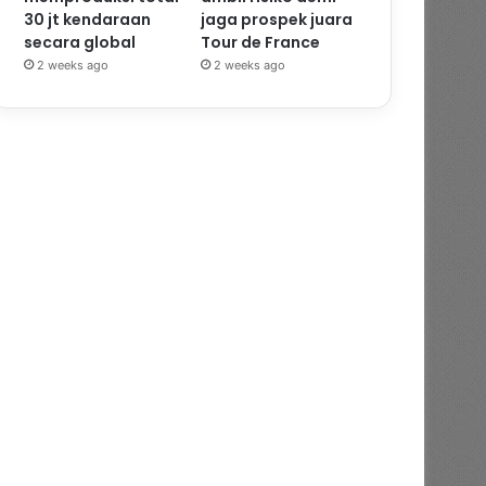
30 jt kendaraan
jaga prospek juara
secara global
Tour de France
2 weeks ago
2 weeks ago