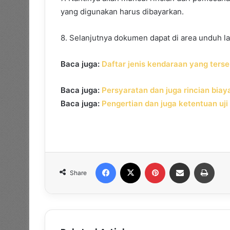
yang digunakan harus dibayarkan.
8. Selanjutnya dokumen dapat di area unduh l
Baca juga:
Daftar jenis kendaraan yang terseb
Baca juga:
Persyaratan dan juga rincian biaya
Baca juga:
Pengertian dan juga ketentuan uj
Facebook
X
Pinterest
Share via Email
Print
Share