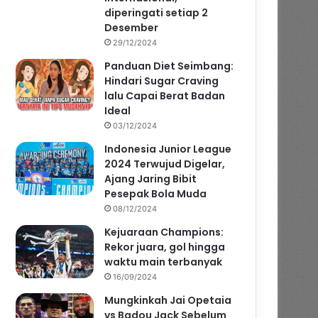
diperingati setiap 2
Desember
29/12/2024
Panduan Diet Seimbang:
Hindari Sugar Craving
lalu Capai Berat Badan
Ideal
03/12/2024
Indonesia Junior League
2024 Terwujud Digelar,
Ajang Jaring Bibit
Pesepak Bola Muda
08/12/2024
Kejuaraan Champions:
Rekor juara, gol hingga
waktu main terbanyak
16/09/2024
Mungkinkah Jai Opetaia
vs Badou Jack Sebelum