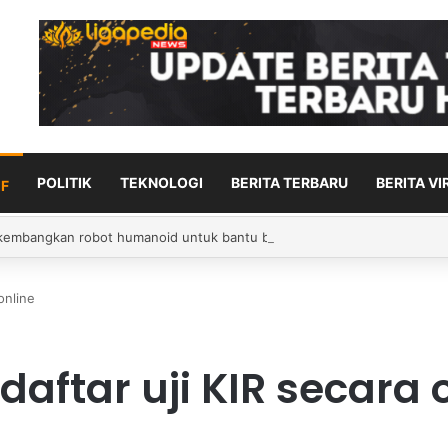
POLITIK
TEKNOLOGI
BERITA TERBARU
BERITA VI
F
jadi penggawa asing anyar PSIM
online
daftar uji KIR secara 