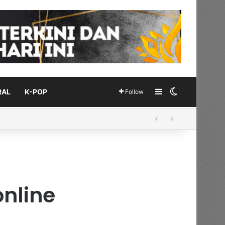
Sidebar
Switch skin
RAL
K-POP
Follow
online