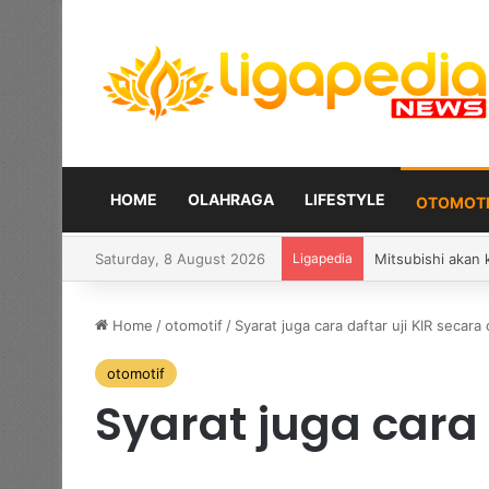
HOME
OLAHRAGA
LIFESTYLE
OTOMOTI
Saturday, 8 August 2026
Ligapedia
Adrian Purzycki 
Home
/
otomotif
/
Syarat juga cara daftar uji KIR secara 
otomotif
Syarat juga cara 