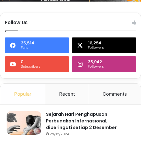
Follow Us
35,514
16,254
Fans
Followers
0
35,942
Subscribers
Followers
Popular
Recent
Comments
Sejarah Hari Penghapusan
Perbudakan Internasional,
diperingati setiap 2 Desember
29/12/2024