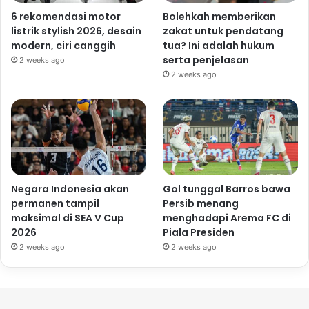
6 rekomendasi motor
Bolehkah memberikan
listrik stylish 2026, desain
zakat untuk pendatang
modern, ciri canggih
tua? Ini adalah hukum
serta penjelasan
2 weeks ago
2 weeks ago
Negara Indonesia akan
Gol tunggal Barros bawa
permanen tampil
Persib menang
maksimal di SEA V Cup
menghadapi Arema FC di
2026
Piala Presiden
2 weeks ago
2 weeks ago