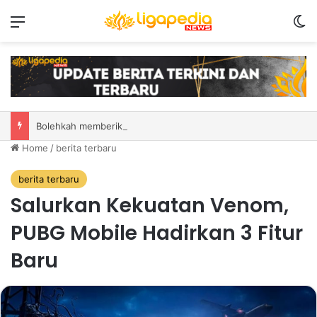
Menu
S
Bolehkah memberikan zakat untuk pendatang tua? Ini adalah hukum serta penjelasan
Home
/
berita terbaru
berita terbaru
Salurkan Kekuatan Venom,
PUBG Mobile Hadirkan 3 Fitur
Baru