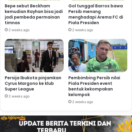
Bepe sebut Beckham
Gol tunggal Barros bawa
kemudian Rayhan bisa jadi
Persib menang
jadi pembeda permainan
menghadapi Arema FC di
timnas
Piala Presiden
2 weeks ago
2 weeks ago
Persija Ibukota pinjamkan
Pembimbing Persib nilai
Cyrus Margono ke klub
Piala Presiden event
Super League
bentuk kekompakan
kelompok
2 weeks ago
2 weeks ago