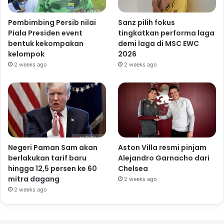
Pembimbing Persib nilai
Sanz pilih fokus
Piala Presiden event
tingkatkan performa laga
bentuk kekompakan
demi laga di MSC EWC
kelompok
2026
2 weeks ago
2 weeks ago
Negeri Paman Sam akan
Aston Villa resmi pinjam
berlakukan tarif baru
Alejandro Garnacho dari
hingga 12,5 persen ke 60
Chelsea
mitra dagang
2 weeks ago
2 weeks ago