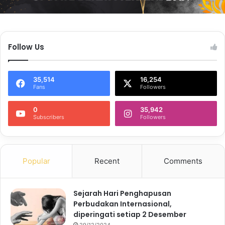
Follow Us
35,514
16,254
Fans
Followers
0
35,942
Subscribers
Followers
Popular
Recent
Comments
Sejarah Hari Penghapusan
Perbudakan Internasional,
diperingati setiap 2 Desember
29/12/2024