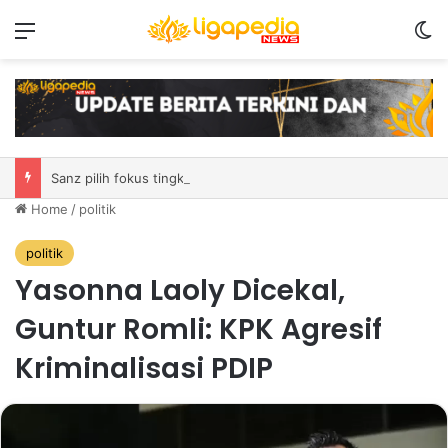
Menu
S
Sanz pilih fokus tingkatkan performa laga demi laga di MSC EWC 2026
Home
/
politik
politik
Yasonna Laoly Dicekal,
Guntur Romli: KPK Agresif
Kriminalisasi PDIP