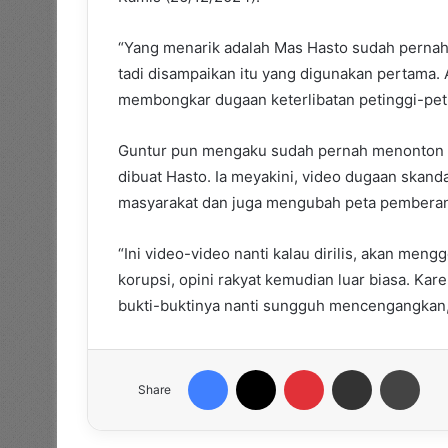
“Yang menarik adalah Mas Hasto sudah pernah
tadi disampaikan itu yang digunakan pertama. 
membongkar dugaan keterlibatan petinggi-peti
Guntur pun mengaku sudah pernah menonton b
dibuat Hasto. Ia meyakini, video dugaan skan
masyarakat dan juga mengubah peta pemberan
“Ini video-video nanti kalau dirilis, akan m
korupsi, opini rakyat kemudian luar biasa. Ka
bukti-buktinya nanti sungguh mencengangkan,
Facebook
X
Pinterest
Share via Email
Print
Share