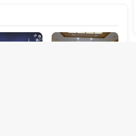
orum APEC: Wadah
Daftar lengkap 21 negara
ik sektor ekonomi
anggota APEC lalu tahun
bergabungnya
01/06/2026