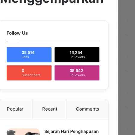
Follow Us
35,514
16,254
Fans
Followers
0
35,942
Subscribers
Followers
Popular
Recent
Comments
Sejarah Hari Penghapusan