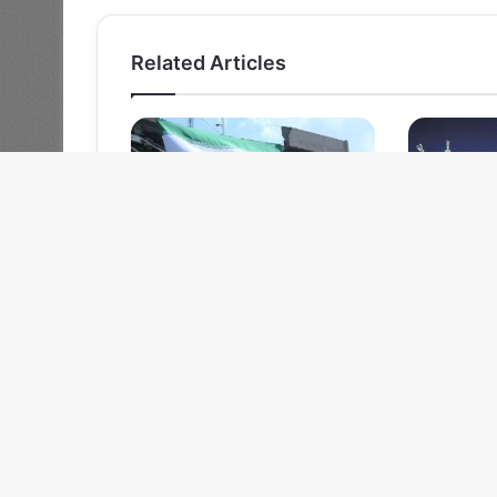
Related Articles
Daftar 13 tokoh bumi yang
Mengenal f
digunakan masuk target balas
kerja ident
dendam Iran
Asia Pasifik
2 weeks ago
01/06/2026