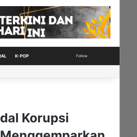
Sidebar
Switch skin
RAL
K-POP
Follow
dal Korupsi
kan Menggemparkan