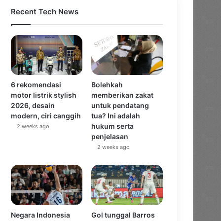
Recent Tech News
6 rekomendasi
Bolehkah
motor listrik stylish
memberikan zakat
2026, desain
untuk pendatang
modern, ciri canggih
tua? Ini adalah
hukum serta
2 weeks ago
penjelasan
2 weeks ago
Negara Indonesia
Gol tunggal Barros