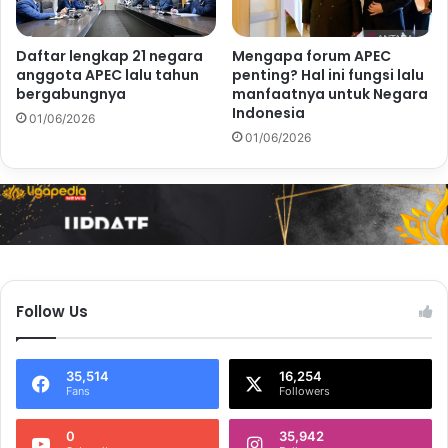
Daftar lengkap 21 negara
Mengapa forum APEC
anggota APEC lalu tahun
penting? Hal ini fungsi lalu
bergabungnya
manfaatnya untuk Negara
Indonesia
01/06/2026
01/06/2026
Follow Us
35,514
16,254
Fans
Followers
0
35,942