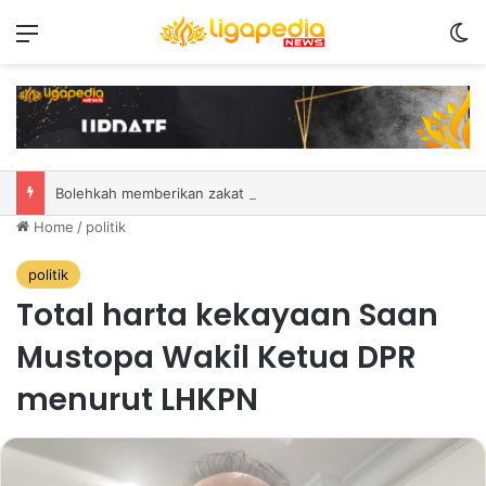
Menu
S
Bolehkah memberikan zakat untuk pendatang tua? Ini adalah hukum serta penjelasan
Home
/
politik
politik
Total harta kekayaan Saan
Mustopa Wakil Ketua DPR
menurut LHKPN