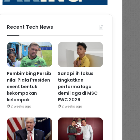
Recent Tech News
Pembimbing Persib
Sanz pilih fokus
nilai Piala Presiden
tingkatkan
event bentuk
performa laga
kekompakan
demi laga di MSC
kelompok
EWC 2026
2 weeks ago
2 weeks ago