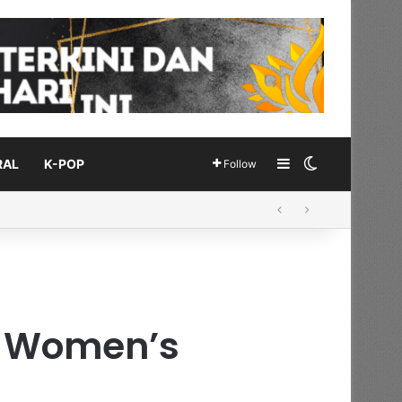
Sidebar
Switch skin
RAL
K-POP
Follow
e Women’s