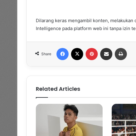
Dilarang keras mengambil konten, melakukan cr
Intelligence pada platform web ini tanpa izin t
Facebook
X
Pinterest
Share via Email
Print
Share
Related Articles