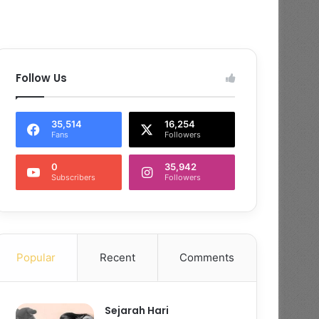
Follow Us
35,514
16,254
Fans
Followers
0
35,942
Subscribers
Followers
Popular
Recent
Comments
Sejarah Hari