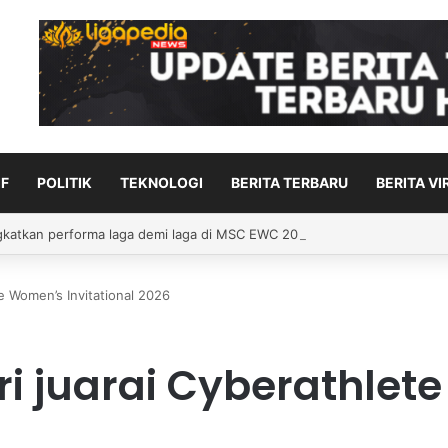
F
POLITIK
TEKNOLOGI
BERITA TERBARU
BERITA VI
kan berlakukan tarif baru hingga 12,5 persen ke 60 mitra dagang
e Women’s Invitational 2026
i juarai Cyberathlet