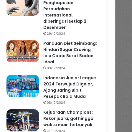
Penghapusan
Perbudakan
Internasional,
diperingati setiap 2
Desember
29/12/2024
Panduan Diet Seimbang:
Hindari Sugar Craving
lalu Capai Berat Badan
Ideal
03/12/2024
Indonesia Junior League
2024 Terwujud Digelar,
Ajang Jaring Bibit
Pesepak Bola Muda
08/12/2024
Kejuaraan Champions:
Rekor juara, gol hingga
waktu main terbanyak
16/09/2024