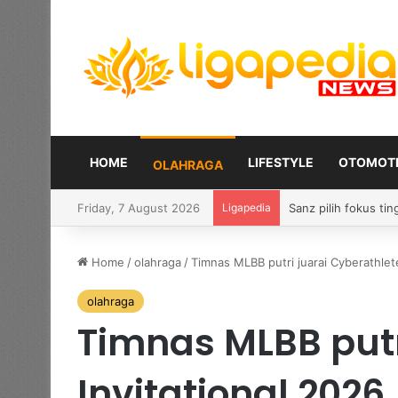
HOME
LIFESTYLE
OTOMOTI
OLAHRAGA
Friday, 7 August 2026
Ligapedia
Negeri Paman Sam a
Home
/
olahraga
/
Timnas MLBB putri juarai Cyberathlet
olahraga
Timnas MLBB putr
Invitational 2026