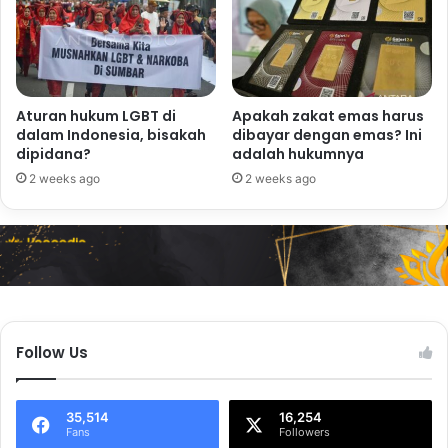
Aturan hukum LGBT di
Apakah zakat emas harus
dalam Indonesia, bisakah
dibayar dengan emas? Ini
dipidana?
adalah hukumnya
2 weeks ago
2 weeks ago
Follow Us
35,514
16,254
Fans
Followers