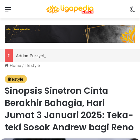
Menu
S
Adrian Purzycki jadi penggawa asing anyar PSIM
Home
/
lifestyle
lifestyle
Sinopsis Sinetron Cinta
Berakhir Bahagia, Hari
Jumat 3 Januari 2025: Teka-
teki Sosok Andrew bagi Reno