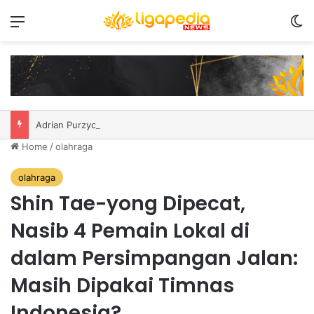
Menu
S
Adrian Purzycki jadi penggawa asing anyar PSIM
Home
/
olahraga
olahraga
Shin Tae-yong Dipecat,
Nasib 4 Pemain Lokal di
dalam Persimpangan Jalan:
Masih Dipakai Timnas
Indonesia?