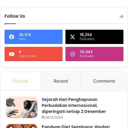
Follow Us
35,514
16,254
Fans
Followers
0
35,942
Subscribers
Followers
Popular
Recent
Comments
Sejarah Hari Penghapusan
Perbudakan Internasional,
diperingati setiap 2 Desember
29/12/2024
Panduan Diet Seimbang: Hindari