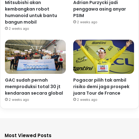
Mitsubishi akan
Adrian Purzycki jadi
kembangkan robot
penggawa asing anyar
humanoid untuk bantu
PSIM
bangun mobil
2 weeks ago
2 weeks ago
GAC sudah pernah
Pogacar pilih tak ambil
memproduksi total 30 jt
risiko demi jaga prospek
kendaraan secara global
juara Tour de France
2 weeks ago
2 weeks ago
Most Viewed Posts