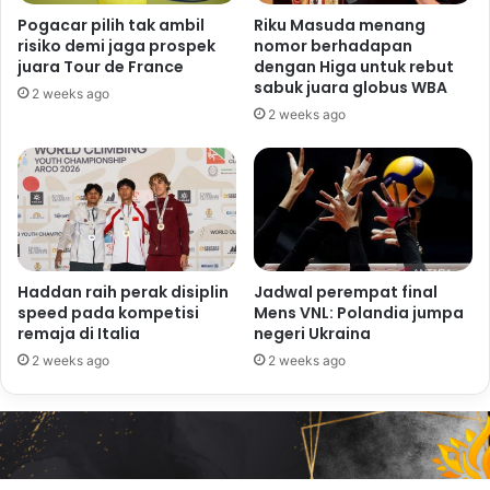
Pogacar pilih tak ambil
Riku Masuda menang
risiko demi jaga prospek
nomor berhadapan
juara Tour de France
dengan Higa untuk rebut
sabuk juara globus WBA
2 weeks ago
2 weeks ago
Haddan raih perak disiplin
Jadwal perempat final
speed pada kompetisi
Mens VNL: Polandia jumpa
remaja di Italia
negeri Ukraina
2 weeks ago
2 weeks ago