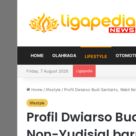
HOME
OLAHRAGA
OTOMOTI
LIFESTYLE
Friday, 7 August 2026
Ligapedia
Sanz pilih fokus t
Home
/
lifestyle
/
Profil Dwiarso Budi Santiarto, Wakil 
lifestyle
Profil Dwiarso Bu
Non-Yudisial ba