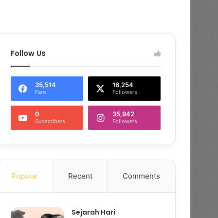
Follow Us
35,514
16,254
Fans
Followers
0
35,942
Subscribers
Followers
Popular
Recent
Comments
Sejarah Hari