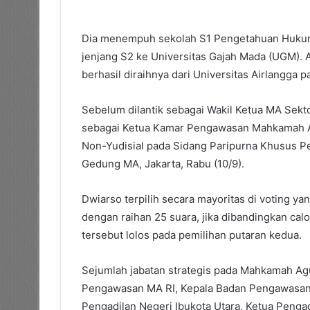
Dia menempuh sekolah S1 Pengetahuan Hukum 
jenjang S2 ke Universitas Gajah Mada (UGM). 
berhasil diraihnya dari Universitas Airlangga
Sebelum dilantik sebagai Wakil Ketua MA Sekto
sebagai Ketua Kamar Pengawasan Mahkamah Agu
Non-Yudisial pada Sidang Paripurna Khusus Pe
Gedung MA, Jakarta, Rabu (10/9).
Dwiarso terpilih secara mayoritas di voting ya
dengan raihan 25 suara, jika dibandingkan cal
tersebut lolos pada pemilihan putaran kedua.
Sejumlah jabatan strategis pada Mahkamah Agu
Pengawasan MA RI, Kepala Badan Pengawasan 
Pengadilan Negeri Ibukota Utara, Ketua Penga