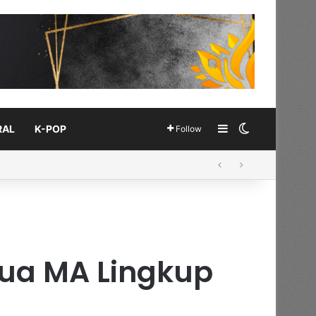
Sidebar
Switch skin
RAL
K-POP
Follow
etua MA Lingkup