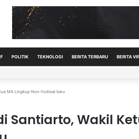
F
POLITIK
TEKNOLOGI
BERITA TERBARU
BERITA VI
ingkatkan performa laga demi laga di MSC EWC 2026
Ketua MA Lingkup Non-Yudisial baru
di Santiarto, Wakil K
ru