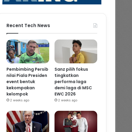
Recent Tech News
Pembimbing Persib
Sanz pilih fokus
nilai Piala Presiden
tingkatkan
event bentuk
performa laga
kekompakan
demi laga di MSC
kelompok
EWC 2026
2 weeks ago
2 weeks ago