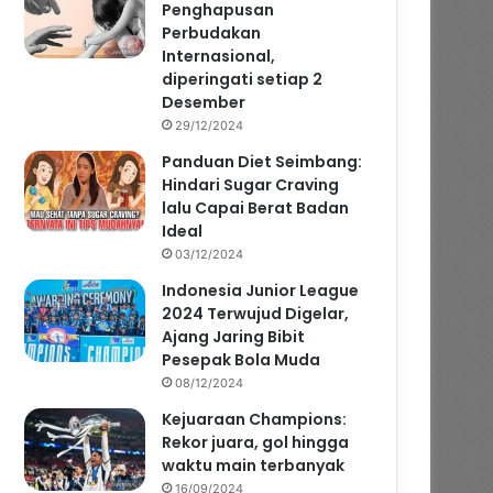
Penghapusan
Perbudakan
Internasional,
diperingati setiap 2
Desember
29/12/2024
Panduan Diet Seimbang:
Hindari Sugar Craving
lalu Capai Berat Badan
Ideal
03/12/2024
Indonesia Junior League
2024 Terwujud Digelar,
Ajang Jaring Bibit
Pesepak Bola Muda
08/12/2024
Kejuaraan Champions:
Rekor juara, gol hingga
waktu main terbanyak
16/09/2024