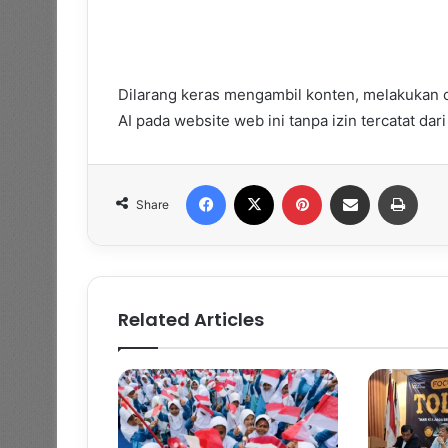
Dilarang keras mengambil konten, melakukan 
AI pada website web ini tanpa izin tercatat da
Facebook
X
Pinterest
Share via Email
Print
Share
Related Articles