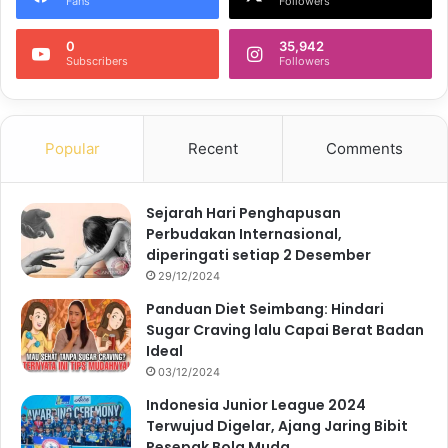
Fans
Followers
0
35,942
Subscribers
Followers
Popular
Recent
Comments
Sejarah Hari Penghapusan
Perbudakan Internasional,
diperingati setiap 2 Desember
29/12/2024
Panduan Diet Seimbang: Hindari
Sugar Craving lalu Capai Berat Badan
Ideal
03/12/2024
Indonesia Junior League 2024
Terwujud Digelar, Ajang Jaring Bibit
Pesepak Bola Muda