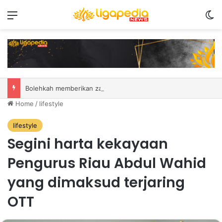
Menu
S
Bolehkah memberikan zakat untuk pendatang tua? Ini adalah hukum serta penjelasan
Home
/
lifestyle
lifestyle
Segini harta kekayaan
Pengurus Riau Abdul Wahid
yang dimaksud terjaring
OTT