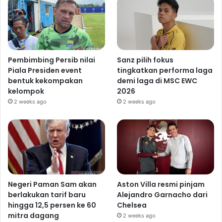
Pembimbing Persib nilai
Sanz pilih fokus
Piala Presiden event
tingkatkan performa laga
bentuk kekompakan
demi laga di MSC EWC
kelompok
2026
2 weeks ago
2 weeks ago
Negeri Paman Sam akan
Aston Villa resmi pinjam
berlakukan tarif baru
Alejandro Garnacho dari
hingga 12,5 persen ke 60
Chelsea
mitra dagang
2 weeks ago