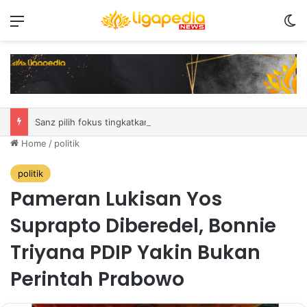
Menu
S
Sanz pilih fokus tingkatkan performa laga demi laga di MSC EWC 2026
Home
/
politik
politik
Pameran Lukisan Yos
Suprapto Diberedel, Bonnie
Triyana PDIP Yakin Bukan
Perintah Prabowo