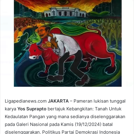
Ligapedianews.com
JAKARTA
– Pameran lukisan tunggal
karya
Yos Suprapto
bertajuk Kebangkitan: Tanah Untuk
Kedaulatan Pangan yang mana sedianya diselenggarakan
pada Galeri Nasional pada Kamis (19/12/2024) batal
diselenggarakan. Politikus Partai Demokrasi Indonesia