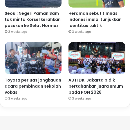
Seoul: Negeri Paman Sam
Herdman sebut timnas
tak minta Korsel kerahkan
Indonesi mulai tunjukkan
pasukan ke Selat Hormuz
identitas taktik
3 weeks ago
3 weeks ago
Toyota perluas jangkauan
ABTI DKI Jakarta bidik
acara pembinaan sekolah
pertahankan juara umum
vokasi
pada PON 2028
3 weeks ago
3 weeks ago