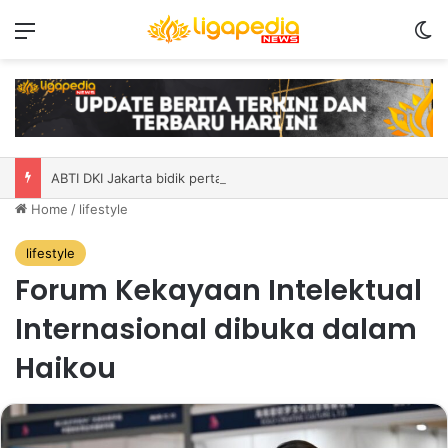
Menu
S
ABTI DKI Jakarta bidik pertahankan juara umum pada PON 2028
Home
/
lifestyle
lifestyle
Forum Kekayaan Intelektual
Internasional dibuka dalam
Haikou