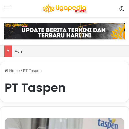
Menu
S
Adrian Purzycki jadi penggawa asing anyar PSIM
Home
/
PT Taspen
PT Taspen