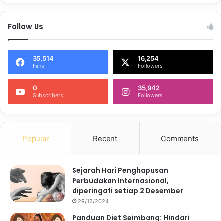
Follow Us
35,514
16,254
Fans
Followers
0
35,942
Subscribers
Followers
Popular
Recent
Comments
Sejarah Hari Penghapusan
Perbudakan Internasional,
diperingati setiap 2 Desember
29/12/2024
Panduan Diet Seimbang: Hindari