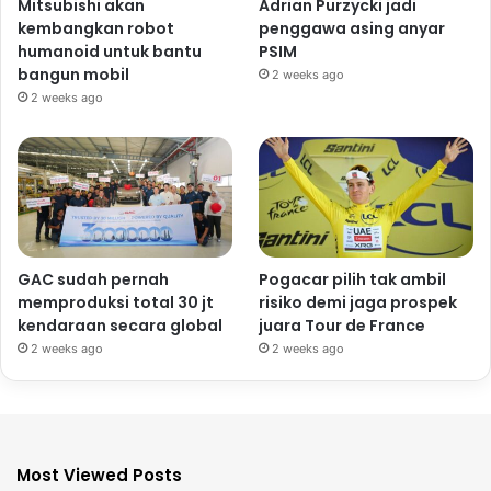
Mitsubishi akan
Adrian Purzycki jadi
kembangkan robot
penggawa asing anyar
humanoid untuk bantu
PSIM
bangun mobil
2 weeks ago
2 weeks ago
GAC sudah pernah
Pogacar pilih tak ambil
memproduksi total 30 jt
risiko demi jaga prospek
kendaraan secara global
juara Tour de France
2 weeks ago
2 weeks ago
Most Viewed Posts