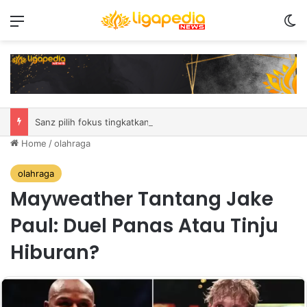
Menu
S
Sanz pilih fokus tingkatkan performa laga demi laga di MSC EWC 2026
Home
/
olahraga
olahraga
Mayweather Tantang Jake
Paul: Duel Panas Atau Tinju
Hiburan?