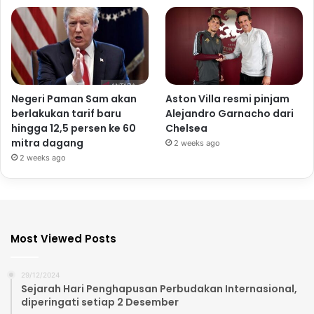
Negeri Paman Sam akan
Aston Villa resmi pinjam
berlakukan tarif baru
Alejandro Garnacho dari
hingga 12,5 persen ke 60
Chelsea
mitra dagang
2 weeks ago
2 weeks ago
Most Viewed Posts
29/12/2024
Sejarah Hari Penghapusan Perbudakan Internasional,
diperingati setiap 2 Desember