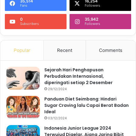
35,514
16,254
Fans
Followers
0
35,942
Subscribers
Followers
Popular
Recent
Comments
Sejarah Hari Penghapusan
Perbudakan Internasional,
diperingati setiap 2 Desember
29/12/2024
Panduan Diet Seimbang: Hindari
Sugar Craving lalu Capai Berat Badan
Ideal
03/12/2024
Indonesia Junior League 2024
Terwujud Digelar, Ajang Jaring Bibit