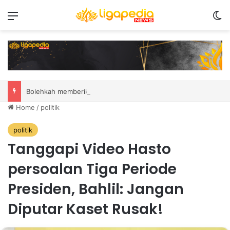
Menu
S
Bolehkah memberikan zakat untuk pendatang tua? Ini adalah hukum serta penjelasan
Home
/
politik
politik
Tanggapi Video Hasto
persoalan Tiga Periode
Presiden, Bahlil: Jangan
Diputar Kaset Rusak!