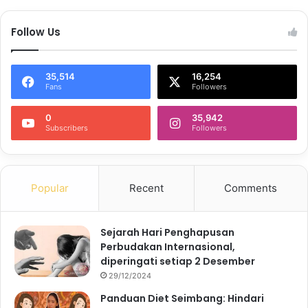
Follow Us
35,514
16,254
Fans
Followers
0
35,942
Subscribers
Followers
Popular
Recent
Comments
Sejarah Hari Penghapusan
Perbudakan Internasional,
diperingati setiap 2 Desember
29/12/2024
Panduan Diet Seimbang: Hindari