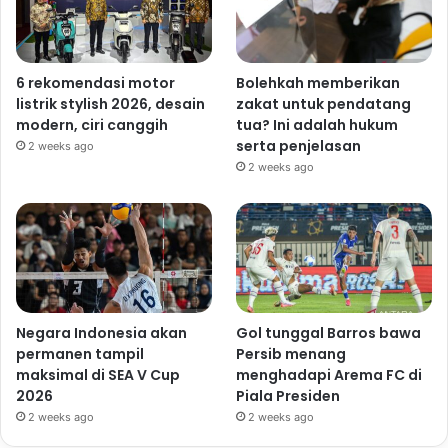
6 rekomendasi motor
Bolehkah memberikan
listrik stylish 2026, desain
zakat untuk pendatang
modern, ciri canggih
tua? Ini adalah hukum
serta penjelasan
2 weeks ago
2 weeks ago
Negara Indonesia akan
Gol tunggal Barros bawa
permanen tampil
Persib menang
maksimal di SEA V Cup
menghadapi Arema FC di
2026
Piala Presiden
2 weeks ago
2 weeks ago