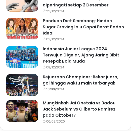
diperingati setiap 2 Desember
29/12/2024
Panduan Diet Seimbang: Hindari
Sugar Craving lalu Capai Berat Badan
Ideal
03/12/2024
Indonesia Junior League 2024
Terwujud Digelar, Ajang Jaring Bibit
Pesepak Bola Muda
08/12/2024
Kejuaraan Champions: Rekor juara,
gol hingga waktu main terbanyak
16/09/2024
Mungkinkah Jai Opetaia vs Badou
Jack Sebelum vs Gilberto Ramirez
pada Oktober?
06/03/2025