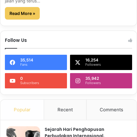
jalan yang terus…
Read More »
Follow Us
35,514
16,254
Fans
Followers
0
35,942
Subscribers
Followers
Popular
Recent
Comments
Sejarah Hari Penghapusan
Perbudakan Internasional,