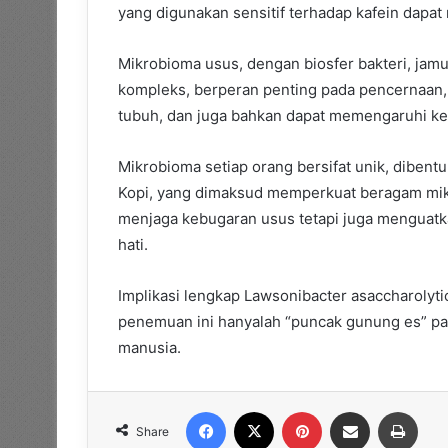
yang digunakan sensitif terhadap kafein dapat
Mikrobioma usus, dengan biosfer bakteri, jam
kompleks, berperan penting pada pencernaan,
tubuh, dan juga bahkan dapat memengaruhi ke
Mikrobioma setiap orang bersifat unik, dibent
Kopi, yang dimaksud memperkuat beragam mik
menjaga kebugaran usus tetapi juga menguatk
hati.
Implikasi lengkap Lawsonibacter asaccharolyti
penemuan ini hanyalah “puncak gunung es” p
manusia.
Facebook
X
Pinterest
Share via Email
Print
Share