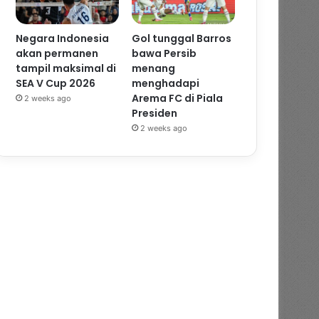
Negara Indonesia
Gol tunggal Barros
akan permanen
bawa Persib
tampil maksimal di
menang
SEA V Cup 2026
menghadapi
Arema FC di Piala
2 weeks ago
Presiden
2 weeks ago