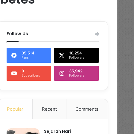
Follow Us
35,514
16,254
Fans
Followers
0
35,942
Subscribers
Followers
Popular
Recent
Comments
Sejarah Hari