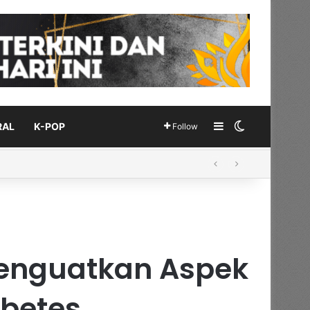
Sidebar
Switch skin
RAL
K-POP
Follow
Menguatkan Aspek
abetes