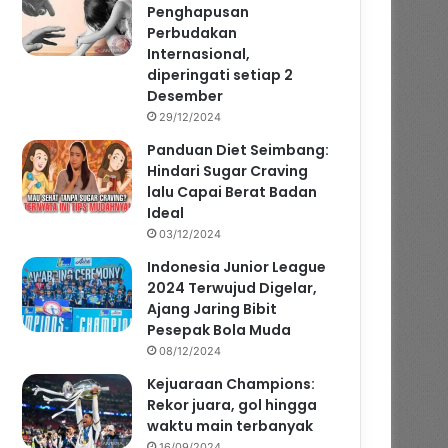
Penghapusan
Perbudakan
Internasional,
diperingati setiap 2
Desember
29/12/2024
Panduan Diet Seimbang:
Hindari Sugar Craving
lalu Capai Berat Badan
Ideal
03/12/2024
Indonesia Junior League
2024 Terwujud Digelar,
Ajang Jaring Bibit
Pesepak Bola Muda
08/12/2024
Kejuaraan Champions:
Rekor juara, gol hingga
waktu main terbanyak
16/09/2024