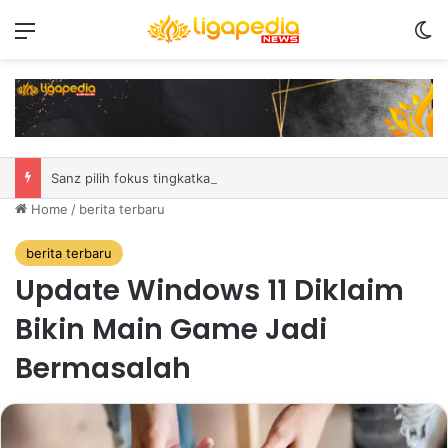
Menu
S
Sanz pilih fokus tingkatkan performa laga demi laga di MSC EWC 2026
Home
/
berita terbaru
berita terbaru
Update Windows 11 Diklaim
Bikin Main Game Jadi
Bermasalah