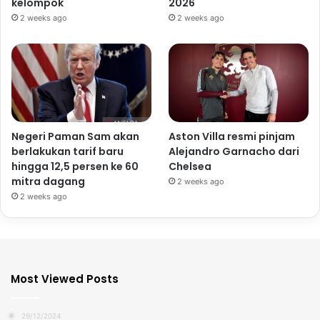
kelompok
2026
2 weeks ago
2 weeks ago
Negeri Paman Sam akan
Aston Villa resmi pinjam
berlakukan tarif baru
Alejandro Garnacho dari
hingga 12,5 persen ke 60
Chelsea
mitra dagang
2 weeks ago
2 weeks ago
Most Viewed Posts
29/12/2024