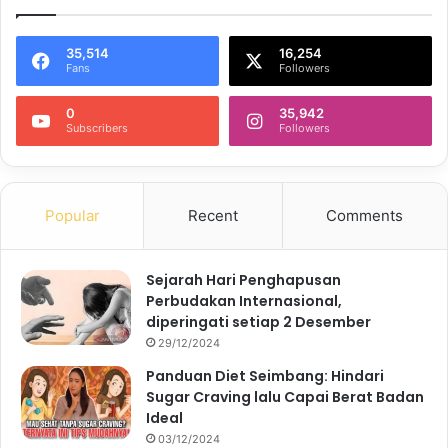
35,514
16,254
Fans
Followers
0
35,942
Subscribers
Followers
Popular
Recent
Comments
Sejarah Hari Penghapusan
Perbudakan Internasional,
diperingati setiap 2 Desember
29/12/2024
Panduan Diet Seimbang: Hindari
Sugar Craving lalu Capai Berat Badan
Ideal
03/12/2024