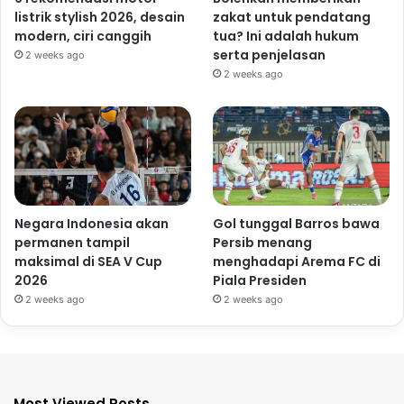
listrik stylish 2026, desain
zakat untuk pendatang
modern, ciri canggih
tua? Ini adalah hukum
serta penjelasan
2 weeks ago
2 weeks ago
Negara Indonesia akan
Gol tunggal Barros bawa
permanen tampil
Persib menang
maksimal di SEA V Cup
menghadapi Arema FC di
2026
Piala Presiden
2 weeks ago
2 weeks ago
Most Viewed Posts