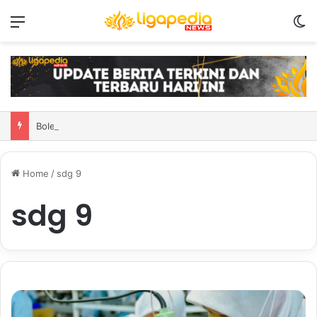
Menu
S
Bolehkah memberikan zakat untuk pendatang tua? Ini adalah hukum serta penjelasan
Home
/
sdg 9
sdg 9