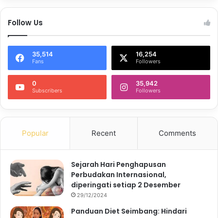
Follow Us
35,514
16,254
Fans
Followers
0
35,942
Subscribers
Followers
Popular
Recent
Comments
Sejarah Hari Penghapusan
Perbudakan Internasional,
diperingati setiap 2 Desember
29/12/2024
Panduan Diet Seimbang: Hindari