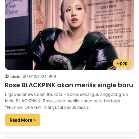
k-pop
admin
18/12/2024
9
Rose BLACKPINK akan merilis single baru
Ligapedianews.com Ibukota – Solois sekaligus anggota grup
idola BLACKPINK, Rose, akan merilis single baru bertajuk
"Number One Girl" menyusul kesuksesan…
Read More »