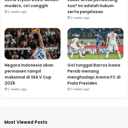
modern, ciri canggih
tua? Ini adalah hukum
serta penjelasan
2 weeks ago
2 weeks ago
Negara Indonesia akan
Gol tunggal Barros bawa
permanen tampil
Persib menang
maksimal di SEA V Cup
menghadapi Arema FC di
2026
Piala Presiden
2 weeks ago
2 weeks ago
Most Viewed Posts