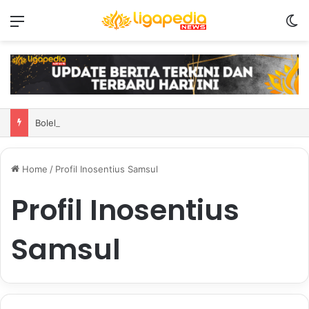
Menu
S
Bolehkah memberikan zakat untuk pendatang tua? Ini adalah hukum serta penjelasan
Home
/
Profil Inosentius Samsul
Profil Inosentius
Samsul