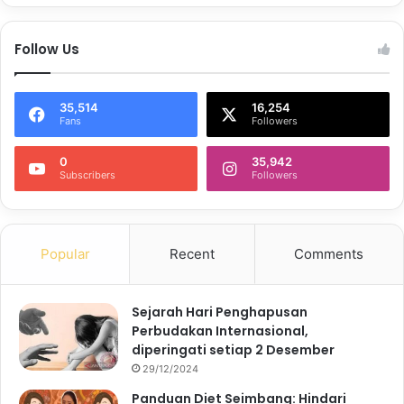
Follow Us
35,514
16,254
Fans
Followers
0
35,942
Subscribers
Followers
Popular
Recent
Comments
Sejarah Hari Penghapusan
Perbudakan Internasional,
diperingati setiap 2 Desember
29/12/2024
Panduan Diet Seimbang: Hindari