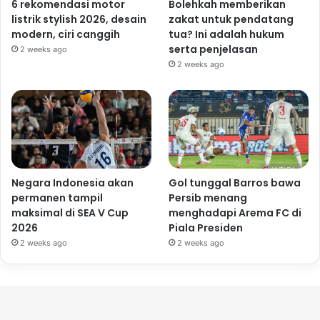
6 rekomendasi motor
Bolehkah memberikan
listrik stylish 2026, desain
zakat untuk pendatang
modern, ciri canggih
tua? Ini adalah hukum
serta penjelasan
2 weeks ago
2 weeks ago
Negara Indonesia akan
Gol tunggal Barros bawa
permanen tampil
Persib menang
maksimal di SEA V Cup
menghadapi Arema FC di
2026
Piala Presiden
2 weeks ago
2 weeks ago