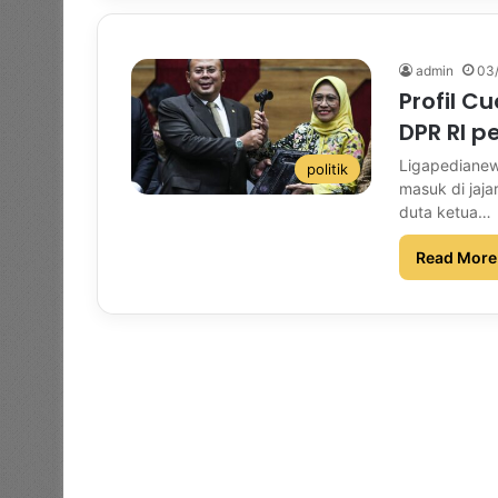
admin
03
Profil C
DPR RI p
Ligapedianew
politik
masuk di jaj
duta ketua…
Read More