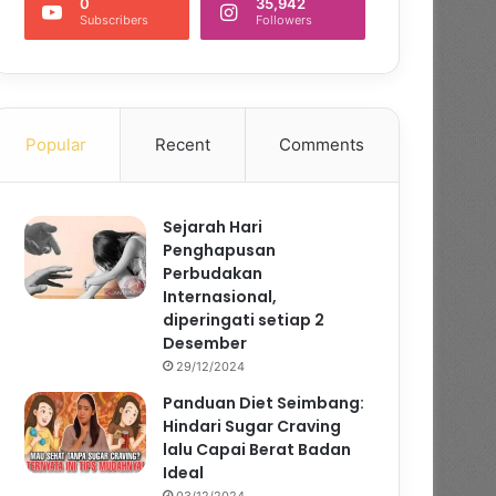
0
35,942
Subscribers
Followers
Popular
Recent
Comments
Sejarah Hari
Penghapusan
Perbudakan
Internasional,
diperingati setiap 2
Desember
29/12/2024
Panduan Diet Seimbang:
Hindari Sugar Craving
lalu Capai Berat Badan
Ideal
03/12/2024