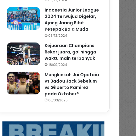
Indonesia Junior League
2024 Terwujud Digelar,
Ajang Jaring Bibit
Pesepak Bola Muda
08/12/2024
Kejuaraan Champions:
Rekor juara, gol hingga
waktu main terbanyak
16/09/2024
Mungkinkah Jai Opetaia
vs Badou Jack Sebelum
vs Gilberto Ramirez
pada Oktober?
06/03/2025