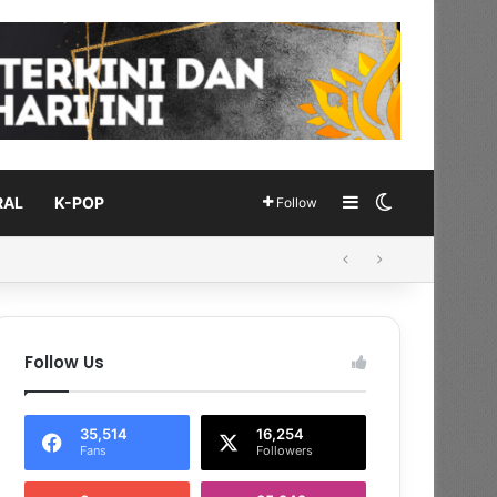
Sidebar
Switch skin
RAL
K-POP
Follow
Follow Us
35,514
16,254
Fans
Followers