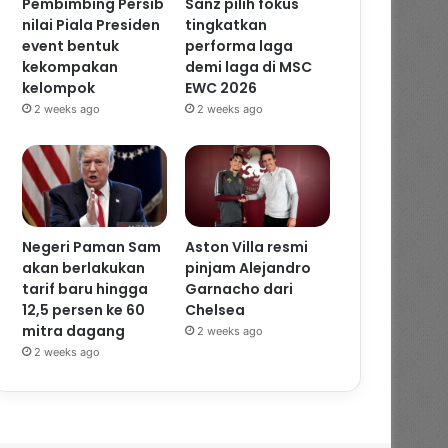
Pembimbing Persib
Sanz pilih fokus
nilai Piala Presiden
tingkatkan
event bentuk
performa laga
kekompakan
demi laga di MSC
kelompok
EWC 2026
2 weeks ago
2 weeks ago
Negeri Paman Sam
Aston Villa resmi
akan berlakukan
pinjam Alejandro
tarif baru hingga
Garnacho dari
12,5 persen ke 60
Chelsea
mitra dagang
2 weeks ago
2 weeks ago