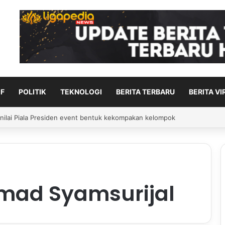
F
POLITIK
TEKNOLOGI
BERITA TERBARU
BERITA VI
ingkatkan performa laga demi laga di MSC EWC 2026
hmad Syamsurijal