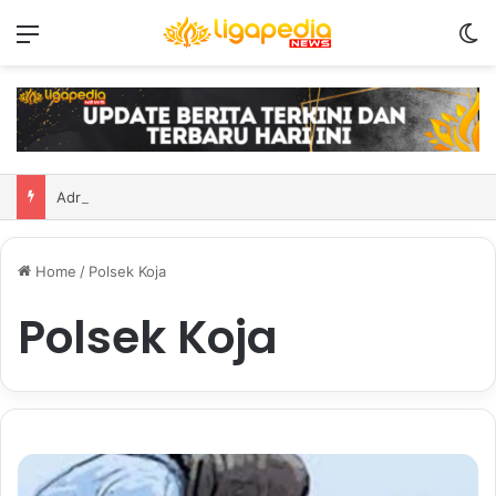
Menu
S
Adrian Purzycki jadi penggawa asing anyar PSIM
Home
/
Polsek Koja
Polsek Koja