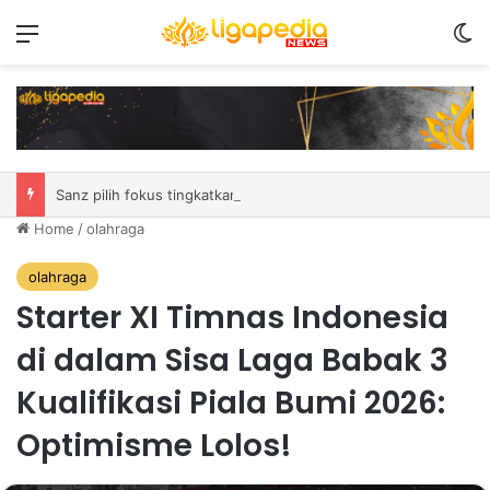
Menu
S
Sanz pilih fokus tingkatkan performa laga demi laga di MSC EWC 2026
Home
/
olahraga
olahraga
Starter XI Timnas Indonesia
di dalam Sisa Laga Babak 3
Kualifikasi Piala Bumi 2026:
Optimisme Lolos!