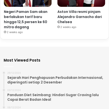
Negeri Paman Sam akan
Aston Villa resmi pinjam
berlakukan tarif baru
Alejandro Garnacho dari
hingga 12,5 persen ke 60
Chelsea
mitra dagang
2 weeks ago
2 weeks ago
Most Viewed Posts
29/12/2024
Sejarah Hari Penghapusan Perbudakan Internasional,
diperingati setiap 2 Desember
03/12/2024
Panduan Diet Seimbang: Hindari Sugar Craving lalu
Capai Berat Badan Ideal
08/12/2024