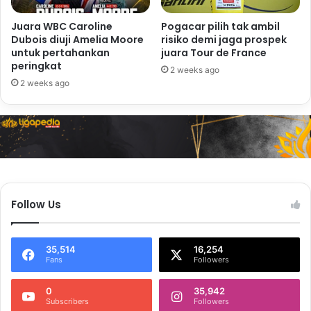
Juara WBC Caroline
Pogacar pilih tak ambil
Dubois diuji Amelia Moore
risiko demi jaga prospek
untuk pertahankan
juara Tour de France
peringkat
2 weeks ago
2 weeks ago
Follow Us
35,514
16,254
Fans
Followers
0
35,942
Subscribers
Followers