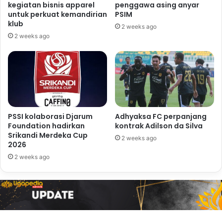
kegiatan bisnis apparel
penggawa asing anyar
untuk perkuat kemandirian
PSIM
klub
2 weeks ago
2 weeks ago
PSSI kolaborasi Djarum
Adhyaksa FC perpanjang
Foundation hadirkan
kontrak Adilson da Silva
Srikandi Merdeka Cup
2 weeks ago
2026
2 weeks ago