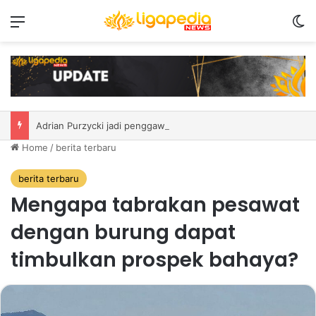
Menu
S
Adrian Purzycki jadi penggawa asing anyar PSIM
Home
/
berita terbaru
berita terbaru
Mengapa tabrakan pesawat
dengan burung dapat
timbulkan prospek bahaya?