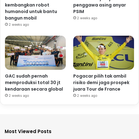
kembangkan robot
penggawa asing anyar
humanoid untuk bantu
PSIM
bangun mobil
2 weeks ago
2 weeks ago
GAC sudah pernah
Pogacar pilih tak ambil
memproduksi total 30 jt
risiko demi jaga prospek
kendaraan secara global
juara Tour de France
2 weeks ago
2 weeks ago
Most Viewed Posts