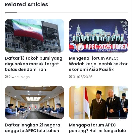
Related Articles
Daftar 13 tokoh bumi yang
Mengenal forum APEC:
digunakan masuk target
Wadah kerja identik sektor
balas dendam Iran
ekonomi Asia Pasifik
2 weeks ago
01/06/2026
Daftar lengkap 21 negara
Mengapa forum APEC
anggota APEC lalu tahun
penting? Hal ini fungsi lalu