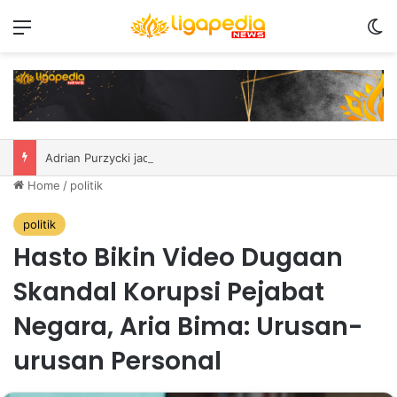
Menu
S
Adrian Purzycki jadi penggawa asing anyar PSIM
Home
/
politik
politik
Hasto Bikin Video Dugaan
Skandal Korupsi Pejabat
Negara, Aria Bima: Urusan-
urusan Personal