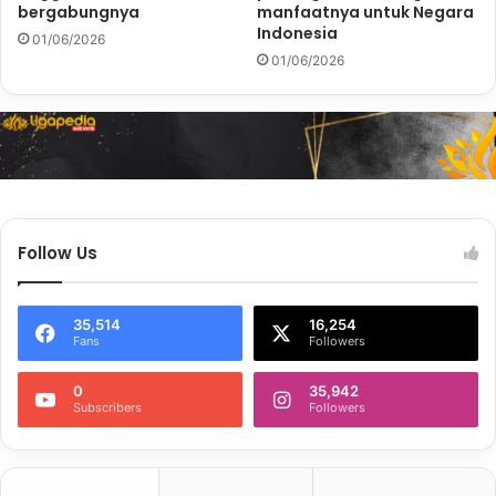
bergabungnya
manfaatnya untuk Negara
Indonesia
01/06/2026
01/06/2026
Follow Us
35,514
16,254
Fans
Followers
0
35,942
Subscribers
Followers