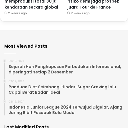
memproduksi total 30 jt
risiko demi jaga prospek
kendaraan secara global
juara Tour de France
2 weeks ago
2 weeks ago
Most Viewed Posts
29/12/2024
Sejarah Hari Penghapusan Perbudakan Internasional,
diperingati setiap 2 Desember
03/12/2024
Panduan Diet Seimbang: Hindari Sugar Craving lalu
Capai Berat Badan Ideal
08/12/2024
Indonesia Junior League 2024 Terwujud Digelar, Ajang
Jaring Bibit Pesepak Bola Muda
Last Modified Posts