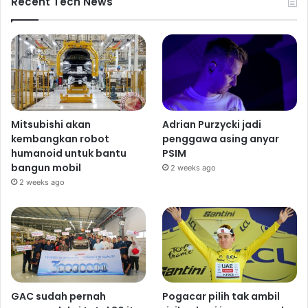
Recent Tech News
Mitsubishi akan
Adrian Purzycki jadi
kembangkan robot
penggawa asing anyar
humanoid untuk bantu
PSIM
bangun mobil
2 weeks ago
2 weeks ago
GAC sudah pernah
Pogacar pilih tak ambil