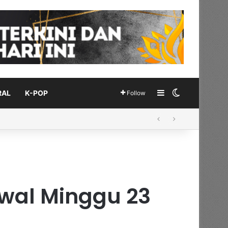
Sidebar
Switch skin
RAL
K-POP
Follow
Awal Minggu 23