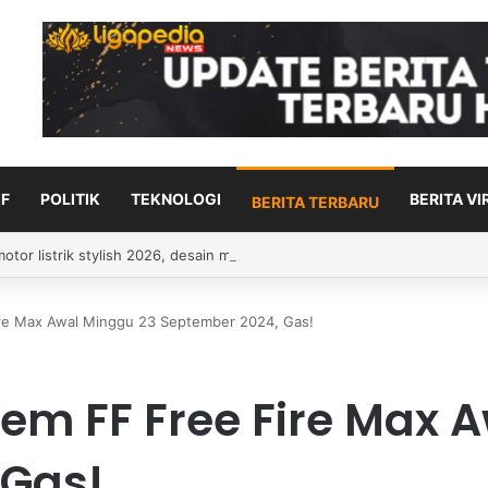
F
POLITIK
TEKNOLOGI
BERITA VI
BERITA TERBARU
ikan zakat untuk pendatang tua? Ini adalah hukum serta penjelasan
re Max Awal Minggu 23 September 2024, Gas!
em FF Free Fire Max 
 Gas!