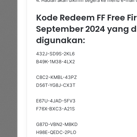
4. Hadiah akan dikirim segera ke menu e-mail
Kode Redeem FF Free Fi
September 2024 yang 
digunakan:
432J-SD9S-2KL6
B49K-1M38-4LX2
C8C2-KMBL-43PZ
D56T-YG8J-CX3T
E67U-4JAD-5FV3
F76X-BXC3-A21S
G87D-VBN2-M8KD
H98E-QEDC-2PLO