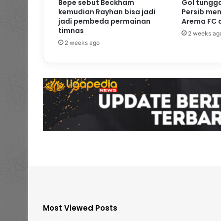
Bepe sebut Beckham
Gol tungg
kemudian Rayhan bisa jadi
Persib me
jadi pembeda permainan
Arema FC d
timnas
2 weeks ag
2 weeks ago
Most Viewed Posts