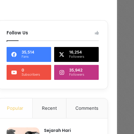
Follow Us
35,514
16,254
Fans
Followers
0
35,942
Subscribers
Followers
Popular
Recent
Comments
Sejarah Hari