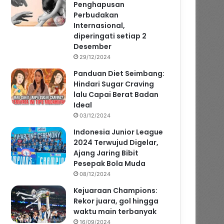
Penghapusan
Perbudakan
Internasional,
diperingati setiap 2
Desember
29/12/2024
Panduan Diet Seimbang:
Hindari Sugar Craving
lalu Capai Berat Badan
Ideal
03/12/2024
Indonesia Junior League
2024 Terwujud Digelar,
Ajang Jaring Bibit
Pesepak Bola Muda
08/12/2024
Kejuaraan Champions:
Rekor juara, gol hingga
waktu main terbanyak
16/09/2024