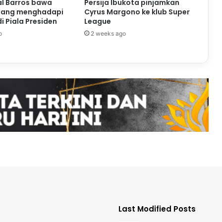
al Barros bawa
Persija Ibukota pinjamkan
nang menghadapi
Cyrus Margono ke klub Super
i Piala Presiden
League
o
2 weeks ago
Last Modified Posts