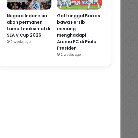
Negara Indonesia
Gol tunggal Barros
akan permanen
bawa Persib
tampil maksimal di
menang
SEA V Cup 2026
menghadapi
Arema FC di Piala
2 weeks ago
Presiden
2 weeks ago