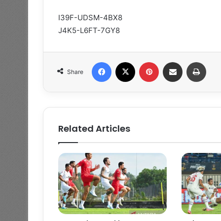
I39F-UDSM-4BX8
J4K5-L6FT-7GY8
Facebook
X
Pinterest
Share via Email
Print
Share
Related Articles