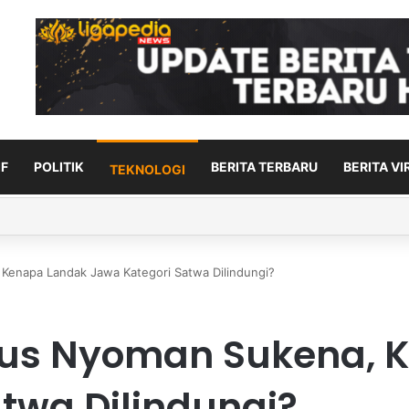
F
POLITIK
BERITA TERBARU
BERITA VI
TEKNOLOGI
disiplin speed pada kompetisi remaja di Italia
Kenapa Landak Jawa Kategori Satwa Dilindungi?
sus Nyoman Sukena, 
twa Dilindungi?