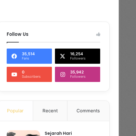
Follow Us
35,514
16,254
Fans
Followers
0
35,942
Subscribers
Followers
Popular
Recent
Comments
Sejarah Hari